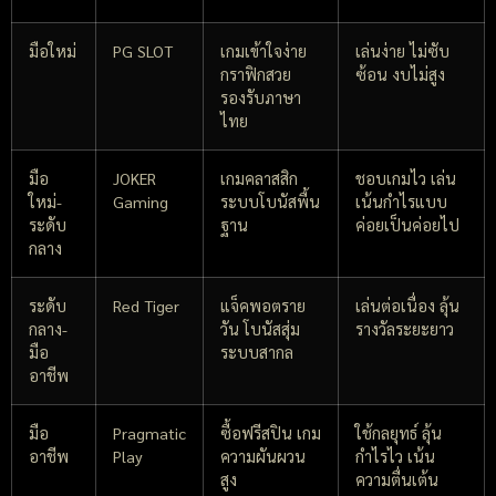
มือใหม่
PG SLOT
เกมเข้าใจง่าย
เล่นง่าย ไม่ซับ
กราฟิกสวย
ซ้อน งบไม่สูง
รองรับภาษา
ไทย
มือ
JOKER
เกมคลาสสิก
ชอบเกมไว
เล่น
ใหม่-
Gaming
ระบบโบนัสพื้น
เน้นกำไรแบบ
ระดับ
ฐาน
ค่อยเป็นค่อยไป
กลาง
ระดับ
Red Tiger
แจ็คพอตราย
เล่นต่อเนื่อง
ลุ้น
กลาง-
วัน โบนัสสุ่ม
รางวัลระยะยาว
มือ
ระบบสากล
อาชีพ
มือ
Pragmatic
ซื้อฟรีสปิน เกม
ใช้กลยุทธ์ ลุ้น
อาชีพ
Play
ความผันผวน
กำไรไว
เน้น
สูง
ความตื่นเต้น