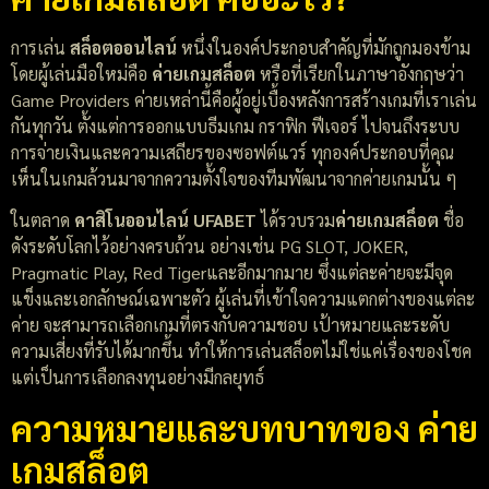
การเล่น
สล็อตออนไลน์
หนึ่งในองค์ประกอบสำคัญที่มักถูกมองข้าม
โดยผู้เล่นมือใหม่คือ
ค่ายเกมสล็อต
หรือที่เรียกในภาษาอังกฤษว่า
Game Providers
ค่ายเหล่านี้คือผู้อยู่เบื้องหลังการสร้างเกมที่เราเล่น
กันทุกวัน ตั้งแต่การออกแบบธีมเกม กราฟิก ฟีเจอร์ ไปจนถึงระบบ
การจ่ายเงินและความเสถียรของซอฟต์แวร์ ทุกองค์ประกอบที่คุณ
เห็นในเกมล้วนมาจากความตั้งใจของทีมพัฒนาจากค่ายเกมนั้น ๆ
ในตลาด
คาสิโนออนไลน์ UFABET
ได้รวบรวม
ค่ายเกมสล็อต
ชื่อ
ดังระดับโลกไว้อย่างครบถ้วน อย่างเช่น PG SLOT, JOKER,
Pragmatic Play, Red Tigerและอีกมากมาย ซึ่งแต่ละค่ายจะมีจุด
แข็งและเอกลักษณ์เฉพาะตัว ผู้เล่นที่เข้าใจความแตกต่างของแต่ละ
ค่าย จะสามารถเลือกเกมที่ตรงกับความชอบ เป้าหมายและระดับ
ความเสี่ยงที่รับได้มากขึ้น ทำให้การเล่นสล็อตไม่ใช่แค่เรื่องของโชค
แต่เป็นการเลือกลงทุนอย่างมีกลยุทธ์
ความหมายและบทบาทของ ค่าย
เกมสล็อต