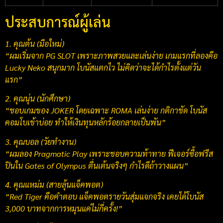
ประสบการณ์ผู้เล่น
1. คุณต้น (มือใหม่)
“ผมเริ่มจาก PG SLOT เพราะภาพสวยและเล่นง่าย เกมแรกที่ลองคือ
Lucky Neko สนุกมาก โบนัสแตกไว ไม่คิดว่าจะได้กำไรตั้งแต่วัน
แรก”
2. คุณนุ่น (นักศึกษา)
“ชอบเกมของ JOKER โดยเฉพาะ ROMA เล่นง่าย กติกาชัด โบนัส
คอมโบเข้าบ่อย ทำให้เงินทุนหลักร้อยกลายเป็นพัน”
3. คุณบอล (วัยทำงาน)
“ผมลอง Pragmatic Play เพราะชอบความท้าทาย ฟีเจอร์ซื้อฟรีส
ปินใน Gates of Olympus ตื่นเต้นจริงๆ กำไรดีถ้าวางแผน”
4. คุณแหม่ม (สายลุ้นแจ็คพอต)
“Red Tiger คือคำตอบ แจ็คพอตรายวันสุ่มแจกจริง เคยได้โบนัส
3,000 บาทจากการหมุนแค่ไม่กี่ครั้ง!”