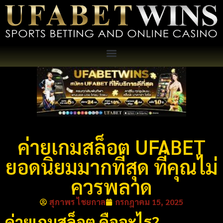
ค่ายเกมสล็อต UFABET
ยอดนิยมมากที่สุด ที่คุณไม่
ควรพลาด
สุภาพร ไชยกาล
กรกฎาคม 15, 2025
ค่ายเกมสล็อต คืออะไร?