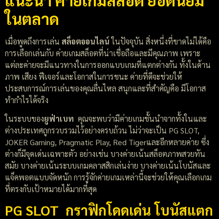
ในตลาด
เมื่อพูดถึงการเล่น
สล็อตออนไลน์
ในปัจจุบัน สิ่งหนึ่งที่ขาดไม่ได้คือ
การเลือกเล่นกับ
ค่ายเกมสล็อตที่น่าเชื่อถือและมีคุณภาพ
เพราะ
แต่ละค่ายจะมีแนวทางในการออกแบบเกมที่แตกต่างกัน ทั้งในด้าน
ภาพ เสียง ฟีเจอร์และโอกาสในการชนะ ค่ายที่ดีจะช่วยให้
ประสบการณ์การเล่นของคุณลื่นไหล สนุกและที่สำคัญคือ มีโอกาส
ทำกำไรได้จริง
ในระบบของ
ยูฟ่าเบท
คุณจะพบว่ามีค่ายเกมชั้นนำจากทั้งในและ
ต่างประเทศถูกรวบรวมไว้อย่างครบถ้วน ไม่ว่าจะเป็น
PG SLOT,
JOKER Gaming, Pragmatic Play, Red Tiger
และอีกหลายค่าย ซึ่ง
ต่างก็มีจุดเด่นเฉพาะตัว อย่างเช่น บางค่ายเน้นสล็อตภาพสวยทัน
สมัย บางค่ายเน้นระบบเกมคลาสสิกเล่นง่าย บางค่ายเน้นโบนัสและ
แจ็คพอตแบบจัดหนัก การรู้จักค่ายเกมเหล่านี้จะช่วยให้คุณเลือกเกม
ที่ตรงกับเป้าหมายได้มากที่สุด
PG SLOT กราฟิกโดดเด่น โบนัสแตก