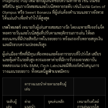
Pragmatic Play
เหมาะกับผู้เล่นที่ชอบความท้าทาย เช่น เกมซื้อ
ฟรีสปิน คูณรางวัลสะสมและโบนัสหลายระดับ เช่นในเกม Gates of
Olympus หรือ Sweet Bonanza ที่ผู้เล่นต้องคำนวณและวางจังหวะ
ให้แม่นยำเพื่อทำกำไรได้สูงสุด
เรดไทเกอร์
เหมาะกับผู้เล่นสายสะสมรางวัล โดยเฉพาะฟีเจอร์แจ็ค
พอตรายวันและโบนัสสุ่มที่ปรับตามพฤติกรรมการเล่น ให้ผล
ตอบแทนที่มีประสิทธิภาพในระยะยาว พร้อมรองรับหลายสกุลเงิน
และมีระบบความปลอดภัยสูง
ผู้เล่นมืออาชีพที่มีทุนเพียงพอและต้องการระบบที่โปร่งใส เสถียร
และคุ้มค่าในระดับสูง ควรมองหาค่ายที่มีการรับรองจากสถาบัน
ทดสอบเกม (เช่น BMM, iTech Labs)และมีฟีเจอร์สนับสนุนการ
วางแผนระยะยาว ทั้งหมดนี้
ยูฟ่าเบท
มีครบ
ตารางแนะนำค่ายตามระดับผู้
เล่น
ระดับผู้
ค่าย
จุดเด่นหลัก
เหมาะกับสไตล์
เล่น
แนะนำ
การเล่นแบบใด