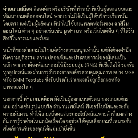
ค่ายเกมสล็อต
คือองค์กรหรือบริษัทที่ทำหน้าที่เป็นผู้ออกแบบและ
พัฒนาเกมสล็อตออนไลน์ พวกเขาไม่ได้เป็นผู้ให้บริการเว็บพนัน
โดยตรง แต่เป็นผู้ผลิตเกมที่นำไปใช้บนแพลตฟอร์มของ
คาสิโน
ออนไลน์
ต่าง ๆ อย่างเช่นเช่น
ยูฟ่าเบท
หรือเว็บไซต์อื่น ๆ ที่ได้รับ
สิทธิ์ในการเผยแพร่เกม
หน้าที่ของค่ายเกมไม่ใช่แค่สร้างความสนุกเท่านั้น แต่ยังต้องคำนึง
ถึงความยุติธรรม ความปลอดภัยและประสบการณ์ของผู้เล่นเป็น
หลัก พวกเขาต้องพัฒนาเกมให้มีระบบสุ่ม (RNG) ที่เชื่อถือได้ รองรับ
ทุกอุปกรณ์และผ่านการรับรองจากองค์กรควบคุมคุณภาพ อย่าง MGA
หรือ BMM Testlabs ซึ่งรับประกันว่าเกมจะไม่ถูกล็อกผลหรือ
แทรกแซงใด ๆ
นอกจากนี้
ค่ายเกมสล็อต
ยังเป็นผู้ออกแบบตัวตน ของเกมแต่ละ
เกม อย่างเช่น รูปแบบรีล จำนวนเพย์ไลน์ ฟีเจอร์โบนัสและระดับ
ความผันผวน ทำให้เกมสล็อตแต่ละเกมมีสไตล์เฉพาะตัวที่แตกต่าง
กัน การรู้ว่าค่ายไหนถนัดเรื่องใด จะช่วยให้คุณเลือกเกมที่เหมาะกับ
สไตล์การเล่นของคุณได้แม่นยำยิ่งขึ้น