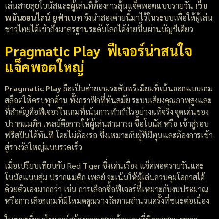
เล่นสายลุยโบนัสและผู้เล่นที่ต้องการลุ้นแจ็คพอตแบบรายวัน
เว็บ
พนันออนไลน์ ยูฟ่าเบท
จึงนำสองค่ายนี้มาไว้ในระบบเพื่อให้ผู้เล่น
ชาวไทยได้เข้าถึงมาตรฐานระดับโลกได้ง่ายขึ้นผ่านบัญชีเดียว
Pragmatic Play ฟีเจอร์น่าสนใจ
แจ็คพอตใหญ่
Pragmatic Play
ถือเป็นค่ายเกมระดับพรีเมียมที่เน้นออกแบบเกม
สล็อตให้ครบทุกด้าน ทั้งกราฟิกที่ทันสมัย ระบบเสียงคุณภาพสูงและ
ที่สำคัญคือฟีเจอร์ในเกมที่เน้นการทำกำไรอย่างแท้จริง จุดเด่นของ
ปรากแมติก เพลย์คือการให้ผู้เล่นสามารถ
ซื้อโบนัส
หรือ
เข้าสู่รอบ
ฟรีสปินได้ทันที
โดยไม่ต้องรอ ซึ่งเหมาะกับผู้ที่มีทุนและต้องการเข้า
สู่รางวัลใหญ่แบบรวดเร็ว
เมื่อเปรียบเทียบกับ
Red Tiger
ซึ่งเด่นเรื่อง
แจ็คพอตรายวันและ
โบนัสแบบสุ่ม
ปรากแมติก เพลย์ จะเน้นให้ผู้เล่นควบคุมโอกาสได้
ด้วยตัวเองมากกว่า เช่น การเลือกซื้อฟีเจอร์ที่เหมาะกับงบประมาณ
หรือการเลือกเกมที่มีโหมดคูณรางวัลตามจำนวนครั้งที่ชนะต่อเนื่อง