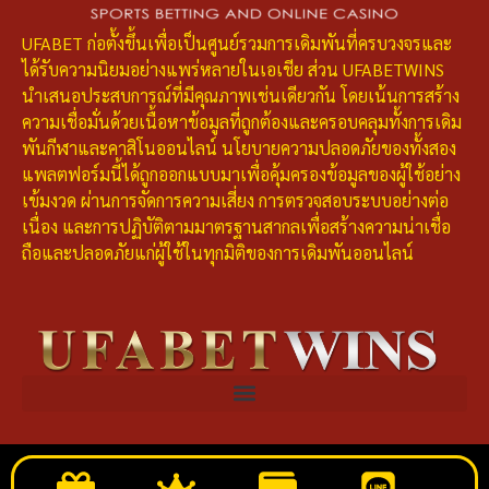
UFABET ก่อตั้งขึ้นเพื่อเป็นศูนย์รวมการเดิมพันที่ครบวงจรและ
ได้รับความนิยมอย่างแพร่หลายในเอเชีย ส่วน UFABETWINS
นำเสนอประสบการณ์ที่มีคุณภาพเช่นเดียวกัน โดยเน้นการสร้าง
ความเชื่อมั่นด้วยเนื้อหาข้อมูลที่ถูกต้องและครอบคลุมทั้งการเดิม
พันกีฬาและคาสิโนออนไลน์ นโยบายความปลอดภัยของทั้งสอง
แพลตฟอร์มนี้ได้ถูกออกแบบมาเพื่อคุ้มครองข้อมูลของผู้ใช้อย่าง
เข้มงวด ผ่านการจัดการความเสี่ยง การตรวจสอบระบบอย่างต่อ
เนื่อง และการปฏิบัติตามมาตรฐานสากลเพื่อสร้างความน่าเชื่อ
ถือและปลอดภัยแก่ผู้ใช้ในทุกมิติของการเดิมพันออนไลน์