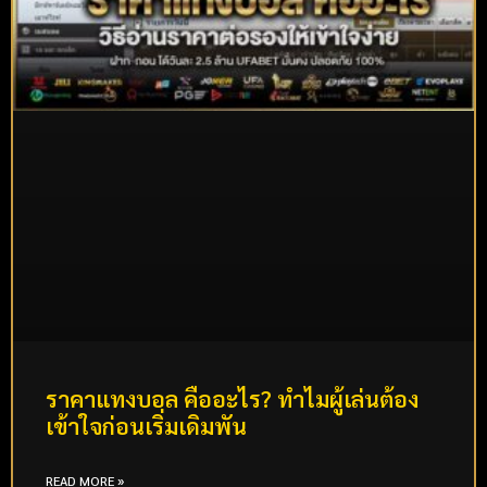
ราคาแทงบอล คืออะไร? ทำไมผู้เล่นต้อง
เข้าใจก่อนเริ่มเดิมพัน
READ MORE »