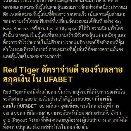
ในขณะที่เรดไทเกอร์สร้างความสนุกด้วยเกมที่มีภาพสวย หลาก
หลายและเหมาะกับผู้เล่นสายลุ้นสะสมรางวัลอย่างต่อเนื่องปรากแม
ติก เพลย์เหมาะกับผู้เล่นที่ต้องการ
รอบจบเร็ว
เน้นความคุ้มค่าและ
ชอบความเร้าใจจากฟีเจอร์ที่เปลี่ยนจังหวะเกมได้ทันที อย่าง Big
Bass Bonanza หรือ Gates of Olympus ที่ได้รับความนิยมทั่วโลก
ดังนั้น หากคุณเป็นผู้เล่นที่ชอบเกมเร็ว มีจังหวะลุ้นแบบหนักๆ และ
ต้องการกำไรง่ายภายในไม่กี่รอบ ปรากแมติก เพลย์คือคำตอบที่คุ้ม
ค่า ในขณะที่เรดไทเกอร์ อาจเหมาะกับผู้เล่นที่ต้องการความมั่นคง
และลุ้นโชคในระยะยาวมากกว่า
Red Tiger อัตราจ่ายดี รองรับหลาย
สกุลเงิน ใน UFABET
Red Tiger
คือหนึ่งในค่ายเกมชั้นนำจากยุโรปที่ได้รับการยอมรับใน
ระดับสากล และกลายเป็นส่วนสำคัญในระบบของ
เว็บพนัน
ออนไลน์UFABET
อย่างมั่นคง จุดแข็งของเรดไทเกอร์อยู่ที่
การ
ออกแบบเกมที่มีความสวยงามระดับพรีเมียม
ผสมผสานกับ
อัตรา
จ่าย (Payout Rate)
ที่ชัดเจนและยุติธรรม ผู้เล่นสามารถคาดหวังได้
ทั้งความสนุกและโอกาสทำกำไรในเกมเดียวกัน