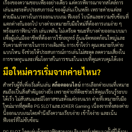
เรื่องของความชอบเพียงอย่างเดียว แต่ควรพิจารณาจากสไตล์การ
เล่นและระดับประสบการณ์ ของผู้เล่นเป็นหลัก เพราะค่ายแต่ละ
ค่ายมีแนวทางในการออกแบบเกม ฟีเจอร์ โบนัสและความซับซ้อนที่
แตกต่างกันออกไป บางค่ายเหมาะกับมือใหม่ที่ต้องการเกมง่าย ๆ
พร้อมกราฟิกน่ารัก เล่นเพลิน ไม่เครียด ขณะที่บางค่ายออกแบบมา
เพื่อผู้เล่นมืออาชีพที่ต้องการใช้กลยุทธ์ ลุ้นแจ็คพอตก้อนใหญ่และ
รับความท้าทายในการวางเดิมพัน
การเข้าใจว่า คุณเหมาะกับค่าย
แบบไหน จึงช่วยให้ประสบการณ์การเล่นไม่สะดุด ลดความเสี่ยงใน
การขาดทุนและเพิ่มโอกาสในการชนะในแบบที่คุณควบคุมได้เอง
มือใหม่ควรเริ่มจากค่ายไหน?
สำหรับผู้ที่เพิ่งเริ่มต้นเล่น
สล็อตออนไลน์
การเลือกค่ายเกมที่เหมาะ
สมถือเป็นสิ่งสำคัญอย่างยิ่ง เพราะค่ายที่ดีจะช่วยให้คุณเรียนรู้ระบบ
ได้เร็ว ไม่สับสนและมีโอกาสชนะตั้งแต่รอบแรก ค่ายที่เหมาะกับมือ
ใหม่มากที่สุดคือ
PG SLOTและJOKER Gaming
เนื่องจากทั้งสองค่าย
นี้ออกแบบเกมโดยคำนึงถึงความเรียบง่าย เข้าใจง่าย และเน้น
ฟีเจอร์ที่ไม่ซับซ้อน
PG SLOT
โดดเด่นด้วยกราฟิกสวยงาม อินเทอร์เฟซแนวตั้งที่ใช้งาน