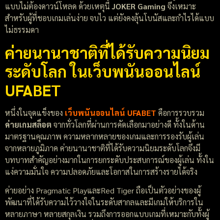
แบบไม่ต้องดาวน์โหลด ด้วยเหตุนี้
JOKER Gaming
จึงเหมาะ
สำหรับผู้ที่ชอบเกมเล่นง่าย จบไว แต่ยังคงลุ้นโบนัสและกำไรได้แบบ
ไม่ธรรมดา
ค่ายนานาชาติที่ได้รับความนิยม
ระดับโลก ในเว็บพนันออนไลน์
UFABET
หนึ่งในจุดแข็งของ
เว็บพนันออนไลน์ UFABET
คือการรวบรวม
ค่ายเกมสล็อต
จากทั่วโลกที่ผ่านการคัดเลือกมาอย่างดี ทั้งในด้าน
มาตรฐานคุณภาพ ความหลากหลายของเกมและการรองรับผู้เล่น
จากหลายภูมิภาค ค่ายนานาชาติที่ได้รับความนิยมระดับโลกจึงมี
บทบาทสำคัญอย่างมากในการยกระดับประสบการณ์ของผู้เล่น ทั้งใน
แง่ความมั่นใจ ความปลอดภัยและโอกาสในการสร้างรายได้จริง
ค่ายอย่าง
Pragmatic Play
และ
Red Tiger
ถือเป็นตัวอย่างของผู้
พัฒนาที่ได้รับความไว้วางใจในระดับสากลและมีเกมให้บริการใน
หลายภาษา หลายสกุลเงิน รวมถึงการออกแบบเกมที่เหมาะกับทั้งผู้