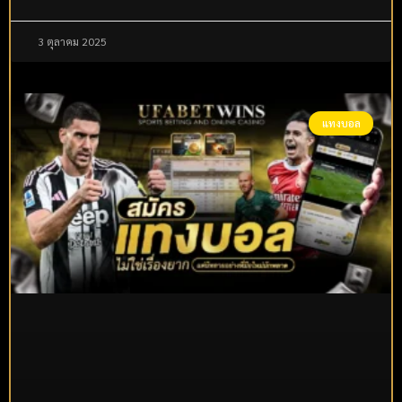
3 ตุลาคม 2025
แทงบอล