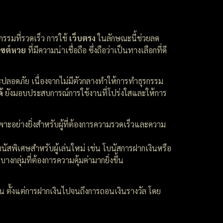
กรรมที่รวดเร็ว การใช้
เว็บตรง
ในลักษณะนี้ช่วยลด
ไซต์หวย
ที่มีความน่าเชื่อถือ ซึ่งถือว่าเป็นทางเลือกที่ดี
ะปลอดภัย เนื่องจากไม่มีตัวกลางทำให้การทำธุรกรรม
ด้
ยังมอบประสบการณ์การใช้งานที่โปร่งใสและให้การ
าะอย่างยิ่งสำหรับผู้ที่ต้องการความรวดเร็วและความ
บนัสพิเศษสำหรับผู้เล่นใหม่ เช่น โบนัสการฝากเงินหรือ
งกลุ่มที่ต้องการความคุ้มค่ามากยิ่งขึ้น
ตอน ตั้งแต่การฝากเงินไปจนถึงการถอนเงินรางวัล โดย