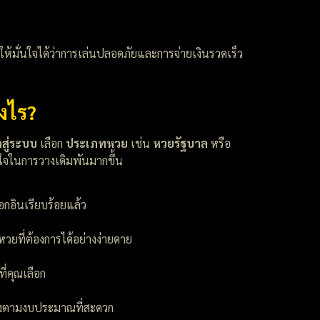
ให้มั่นใจได้ว่าการเล่นปลอดภัยและการจ่ายเงินรวดเร็ว
งไร?
าสู่ระบบ
เลือก
ประเภทหวย
เช่น
หวยรัฐบาล
หรือ
่นใจในการวางเดิมพันมากขึ้น
็อกอินเรียบร้อยแล้ว
วยที่ต้องการได้อย่างง่ายดาย
่คุณเลือก
แทงตามงบประมาณที่สะดวก