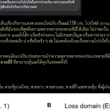
ดเห็นเกี่ยวกับการแทงหวยออนไลน์กับ
เว็บแม่
ไว้ที่ URL โปรไฟล์: [ht
งสิ่งที่ฉันชอบที่สุดคือความหลากหลายของหวยที่มีให้เลือก ไม่ว่าจะเป็น
การ แถมยังได้รางวัลจริงจ่ายตรง ไม่มีประสบปัญหาเรื่องการจ่ายรางว
ที่ปลอดภัย น่าเชื่อถือจริง ๆ ค่ะ ไม่เคยต้องกังวลเรื่องความโปร่งใสใน
ลายคนมักแบ่งปันประสบการณ์ว่าความหลากหลายของประเภทหวยที่มีให้เลื
น
หวยยี่กี
ที่สามารถลุ้นผลได้ทุกวันตลอดทั้งปี
 หวยรัฐบาลไทย, หวยลาว, หวยฮานอย, หวยยี่กี และหวยหุ้น ซึ่งผู้เ