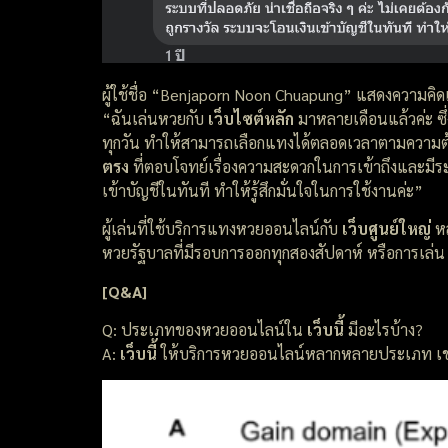
ผู้ใช้ชื่อ “Benjaporn Noon Chuapung” แสดงความคิ
“ฉันเล่นหวยกับ
เว็บไซต์หลัก
มาหลายเดือนแล้วค่ะ ซึ่
ทุกวัน ทำให้สามารถเลือกแทงได้ตลอดเวลาตามความต้อง
ตรง
ที่ตอบโจทย์เรื่องความสะดวกในการเข้าถึงและมีระบบ
เข้าบัญชีในทันที ทำให้รู้สึกมั่นใจในการใช้งานค่ะ”
ผู้เล่นที่ใช้บริการแทงหวยออนไลน์กับ
เว็บศูนย์ใหญ่
ห
หวยรัฐบาลที่มีรอบการออกทุกสองสัปดาห์ หรือการเล่
[Q&A]
Q: ประเภทของหวยออนไลน์ใน
เว็บนี้
มีอะไรบ้าง?
A:
เว็บนี้
ให้บริการหวยออนไลน์หลากหลายประเภท เช่น