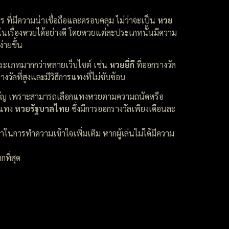
ร ที่มีความน่าเชื่อถือและครอบคลุม ไม่ว่าจะเป็น
หวย
าญในเรื่องหวยได้อย่างดี โดยหวยแต่ละประเภทนั้นมีความ
่ายขึ้น
ะเภทมากกว่าหลายเว็บไซต์ เช่น
หวยยี่กี
ที่ออกรางวัล
ัลที่สูงและมีวิธีการแทงที่ไม่ซับซ้อน
ำคัญ เพราะสามารถเลือกแทงหวยตามความถนัดหรือ
กแทง
หวยรัฐบาลไทย
ซึ่งมีการออกรางวัลเพียงเดือนละ
การทำความเข้าใจเพิ่มเติม หากผู้เล่นไม่ได้มีความ
ที่สุด