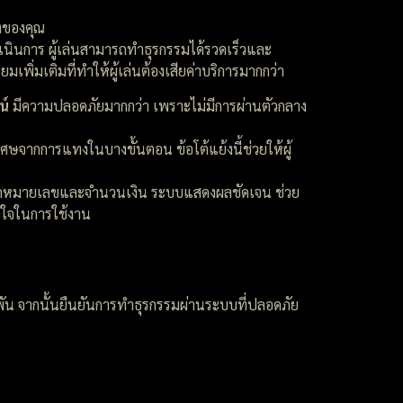
งของคุณ
ำเนินการ ผู้เล่นสามารถทำธุรกรรมได้รวดเร็วและ
พิ่มเติมที่ทำให้ผู้เล่นต้องเสียค่าบริการมากกว่า
น์
มีความปลอดภัยมากกว่า เพราะไม่มีการผ่านตัวกลาง
ศษจากการแทงในบางขั้นตอน ข้อโต้แย้งนี้ช่วยให้ผู้
ือกหมายเลขและจำนวนเงิน ระบบแสดงผลชัดเจน ช่วย
พอใจในการใช้งาน
พัน จากนั้นยืนยันการทำธุรกรรมผ่านระบบที่ปลอดภัย