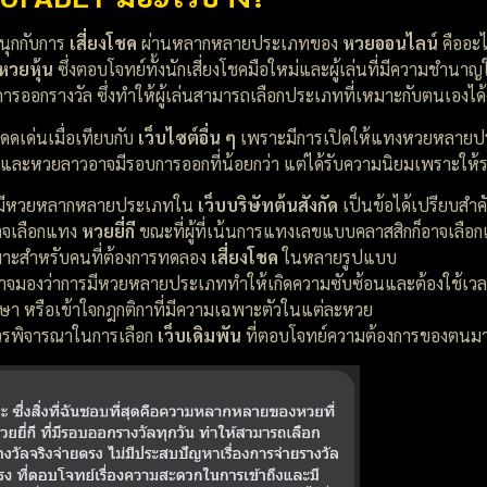
นุกกับการ
เสี่ยงโชค
ผ่านหลากหลายประเภทของ
หวยออนไลน์
คืออะไ
หวยหุ้น
ซึ่งตอบโจทย์ทั้งนักเสี่ยงโชคมือใหม่และผู้เล่นที่มีความชำน
ารออกรางวัล ซึ่งทำให้ผู้เล่นสามารถเลือกประเภทที่เหมาะกับตนเองได้ง
ดเด่นเมื่อเทียบกับ
เว็บไซต์อื่น ๆ
เพราะมีการเปิดให้แทงหวยหลายปร
ทยและหวยลาวอาจมีรอบการออกที่น้อยกว่า แต่ได้รับความนิยมเพราะให้รางว
ารมีหวยหลากหลายประเภทใน
เว็บบริษัทต้นสังกัด
เป็นข้อได้เปรียบส
อาจเลือกแทง
หวยยี่กี
ขณะที่ผู้ที่เน้นการแทงเลขแบบคลาสสิกก็อาจเลือ
เหมาะสำหรับคนที่ต้องการทดลอง
เสี่ยงโชค
ในหลายรูปแบบ
าจมองว่าการมีหวยหลายประเภททำให้เกิดความซับซ้อนและต้องใช้เวลาใน
กษา หรือเข้าใจกฎกติกาที่มีความเฉพาะตัวในแต่ละหวย
ล่นควรพิจารณาในการเลือก
เว็บเดิมพัน
ที่ตอบโจทย์ความต้องการของตนมาก