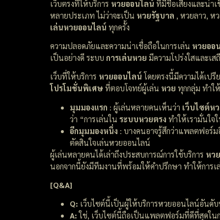
เว็บตรงที่ให้บริการ
หวยออนไลน์
ที่มีชื่อเสียงและน่าเ
หลายประเภท ไม่ว่าจะเป็น
หวยรัฐบาล
, หวยลาว, ห
เล่นหวยออนไลน์
ทุกครั้ง
ความปลอดภัยและความน่าเชื่อถือในการเล่น
หวยออน
เป็นอย่างดี ระบบ
การเล่นหวย
มีความโปร่งใสและเส
เว็บที่ให้บริการ
หวยออนไลน์
โดยตรงนี้มีความได้เปรี
โปรโมชั่นพิเศษ
ที่ตอบโจทย์ผู้เล่น
หวย
ทุกกลุ่ม ทำให
มุมมองแรก
: ผู้เล่นหลายคนเห็นว่า
เว็บไซต์ห
ว่า “การเล่นใน
ระบบหวยตรง
ทำให้เรามั่นใจ
อีกมุมมองหนึ่ง
: บางคนอาจรู้สึกว่าแพลตฟอร์มอ
ตัดสินใจเล่นหวยออนไลน์
ผู้เล่นหลายคนได้เล่าถึงประสบการณ์การใช้บริการ
หวย
นอกจากนี้ยังมีทีมงานที่พร้อมให้คำปรึกษา ทำให้การเ
[Q&A]
Q:
เว็บไซต์นี้เป็นผู้ให้บริการหวยออนไลน์อันดับห
A:
ใช่, เว็บไซต์นี้ถือเป็นแพลตฟอร์มที่ดีที่สุดใ