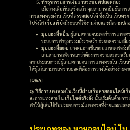
ทำธุรกรรมการเงินผ่านระบบที่ปลอดภัย:
เมื่อวางเดิมพันเสร็จแล้ว คุณสามารถยืนยันการ
การแทงหวยผ่าน
เว็บที่ตรวจสอบได้
ซึ่งเป็น
เว็บตรง
โปร่งใส
เว็บแท้
ยังมีระบบที่ใช้งานง่ายและมีความปลอด
มุมมองที่หนึ่ง:
ผู้เล่นหลายคนมองว่าการแทงห
ระบบการทำธุรกรรมยังรวดเร็ว ช่วยลดความเสี่ย
มุมมองที่สอง:
บางคนอาจชื่นชอบแพลตฟอร์มอื่นท
เล่นสามารถพิจารณาว่าต้องการความสะดวกเรียบ
จากประสบการณ์ผู้เล่นหลายคน การแทงหวยใน
เว็บบ
ให้ผู้เล่นสามารถทราบยอดที่ต้องการวางได้อย่างง่ายดา
[Q&A]
Q: วิธีการแทงหวยในเว็บนี้ผ่านเว็บหวยออนไลน์เว็บ
A:
การแทงหวยใน
เว็บไซต์จริงจัง
นั้นเริ่มต้นด้วยก
ทำให้ผู้เล่นได้รับประสบการณ์แทงหวยที่ง่ายและปลอด
ประเภทของ หวยออนไลน์ ใน 