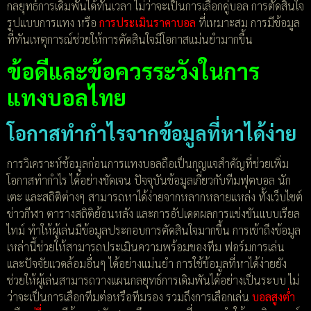
กลยุทธ์การเดิมพันได้ทันเวลา ไม่ว่าจะเป็นการเลือกคู่บอล การตัดสินใจ
รูปแบบการแทง หรือ
การประเมินราคาบอล
ที่เหมาะสม การมีข้อมูล
ที่ทันเหตุการณ์ช่วยให้การตัดสินใจมีโอกาสแม่นยำมากขึ้น
ข้อดีและข้อควรระวังในการ
แทงบอลไทย
โอกาสทำกำไรจากข้อมูลที่หาได้ง่าย
การวิเคราะห์ข้อมูลก่อนการแทงบอลถือเป็นกุญแจสำคัญที่ช่วยเพิ่ม
โอกาสทำกำไร ได้อย่างชัดเจน ปัจจุบันข้อมูลเกี่ยวกับทีมฟุตบอล นัก
เตะ และสถิติต่างๆ สามารถหาได้ง่ายจากหลากหลายแหล่ง ทั้งเว็บไซต์
ข่าวกีฬา ตารางสถิติย้อนหลัง และการอัปเดตผลการแข่งขันแบบเรียล
ไทม์ ทำให้ผู้เล่นมีข้อมูลประกอบการตัดสินใจมากขึ้น การเข้าถึงข้อมูล
เหล่านี้ช่วยให้สามารถประเมินความพร้อมของทีม ฟอร์มการเล่น
และปัจจัยแวดล้อมอื่นๆ ได้อย่างแม่นยำ การใช้ข้อมูลที่หาได้ง่ายยัง
ช่วยให้ผู้เล่นสามารถวางแผนกลยุทธ์การเดิมพันได้อย่างเป็นระบบ ไม่
ว่าจะเป็นการเลือกทีมต่อหรือทีมรอง รวมถึงการเลือกเล่น
บอลสูงต่ำ