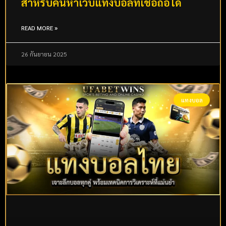
สำหรับคนหาเว็บแทงบอลที่เชื่อถือได้
READ MORE »
26 กันยายน 2025
แทงบอล