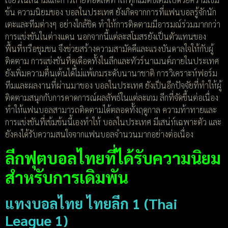
ข้น ความนิยมของ บอลในประเทศ ยังเกิดจากการที่แฟนบอลรู้จักนัก
เตะและทีมต่างๆ อย่างใกล้ชิด ทำให้การติดตามมีอารมณ์ร่วมมากกว่า
การแข่งขันในต่างแดน นอกจากนี้แต่ละสโมสรยังเป็นตัวแทนของ
พื้นที่หรือชุมชน จึงช่วยสร้างความสามัคคีและแรงบันดาลใจให้กับผู้
ติดตาม การแข่งขันที่ดุเดือดทั้งในลีกและทัวร์นาเมนต์ภายในประเทศ
ยังเพิ่มความตื่นเต้นได้ไม่แพ้เกมระดับนานาชาติ การวิเคราะห์ฟอร์ม
ทีมและผลงานที่ผ่านมาของ บอลในประเทศ ยังเป็นอีกปัจจัยที่ทำให้ผู้
ติดตามสนุกกับการคาดการณ์ผลลัพธ์ในแต่ละเกม ลีกที่จัดขึ้นต่อเนื่อง
ทำให้แฟนบอลสามารถติดตามได้ตลอดทั้งฤดูกาล ความท้าทายและ
การแข่งขันที่เข้มข้นนี้เองทำให้ บอลในประเทศ มีเสน่ห์เฉพาะตัว และ
ยังคงได้รับความสนใจจากแฟนบอลจำนวนมากอย่างต่อเนื่อง
ลีกฟุตบอลไทยที่ได้รับความนิยม
สำหรับการเดิมพัน
แทงบอลไทย ไทยลีก 1 (Thai
League 1)