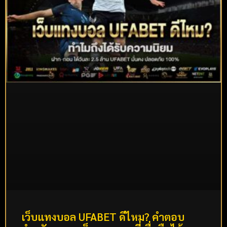
เว็บแทงบอล UFABET ดีไหม? คำตอบ