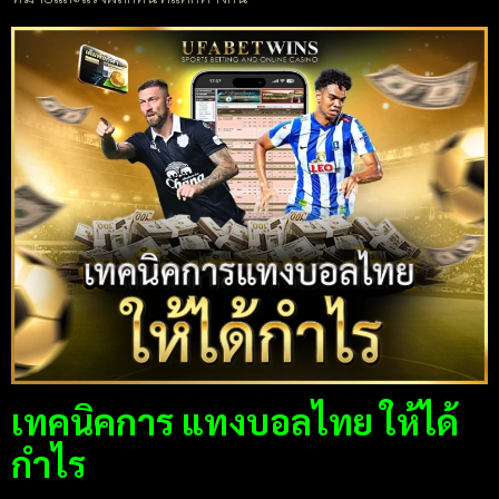
เทคนิคการ แทงบอลไทย ให้ได้
กำไร