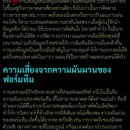
หรือ
คู่คี่
การมีข้อมูลสนับสนุนจึงลดความเสี่ยงและทำให้การวิเคราะห์
ไม่ขึ้นอยู่กับการคาดเดาเพียงอย่างเดียว ยิ่งไปกว่านั้นการติดตาม
ข่าวสารล่าสุด เช่น การบาดเจ็บของนักเตะหรือการปรับแผนการเล่น
ของโค้ช ก็สามารถส่งผลต่อผลการแข่งขันโดยตรง เมื่อผู้เล่นรู้จักนำ
ข้อมูลที่หาได้ง่ายมาใช้ประกอบการตัดสินใจ โอกาสทำกำไร จึงมีมาก
ขึ้นอย่างเห็นได้ชัด การจัดการงบประมาณและการเลือกใช้กลยุทธ์ที่
เหมาะสมร่วมกับข้อมูลจริงจะช่วยให้การเดิมพันมีความมั่นคงยิ่งขึ้น
การมองข้อมูลเป็นเครื่องมือสำคัญในการลงทุนทำให้การแทงบอลไม่ใช่
แค่เรื่องของโชค แต่เป็นการวางแผนที่มีโอกาสสร้างผลตอบแทนได้จริง
ความเสี่ยงจากความผันผวนของ
ฟอร์มทีม
การแทงบอลมีปัจจัยหลายอย่างที่ส่งผลต่อผลลัพธ์ หนึ่งในนั้นคือ
ความผันผวนของฟอร์มทีม ที่ไม่สามารถคาดเดาได้อย่างแม่นยำ ทีมที่
ทำผลงานได้ดีในช่วงหนึ่งอาจสะดุดแพ้แบบไม่คาดคิดในนัดถัดมา
ทำให้การวิเคราะห์ที่อ้างอิงจากสถิติเดิมอาจไม่เพียงพอ ความผันผวน
ของฟอร์มทีม เกิดขึ้นได้จากหลายปัจจัย เช่น การบาดเจ็บของนักเตะ
ตัวหลัก สภาพร่างกายที่ไม่สมบูรณ์ หรือแรงกดดันจากโปรแกรมการ