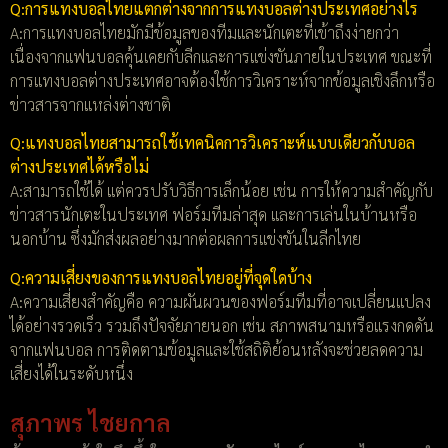
Q:การแทงบอลไทยแตกต่างจากการแทงบอลต่างประเทศอย่างไร
A:การแทงบอลไทยมักมีข้อมูลของทีมและนักเตะที่เข้าถึงง่ายกว่า
เนื่องจากแฟนบอลคุ้นเคยกับลีกและการแข่งขันภายในประเทศ ขณะที่
การแทงบอลต่างประเทศอาจต้องใช้การวิเคราะห์จากข้อมูลเชิงลึกหรือ
ข่าวสารจากแหล่งต่างชาติ
Q:แทงบอลไทยสามารถใช้เทคนิคการวิเคราะห์แบบเดียวกับบอล
ต่างประเทศได้หรือไม่
A:สามารถใช้ได้ แต่ควรปรับวิธีการเล็กน้อย เช่น การให้ความสำคัญกับ
ข่าวสารนักเตะในประเทศ ฟอร์มทีมล่าสุด และการเล่นในบ้านหรือ
นอกบ้าน ซึ่งมักส่งผลอย่างมากต่อผลการแข่งขันในลีกไทย
Q:ความเสี่ยงของการแทงบอลไทยอยู่ที่จุดใดบ้าง
A:ความเสี่ยงสำคัญคือ ความผันผวนของฟอร์มทีมที่อาจเปลี่ยนแปลง
ได้อย่างรวดเร็ว รวมถึงปัจจัยภายนอก เช่น สภาพสนามหรือแรงกดดัน
จากแฟนบอล การติดตามข้อมูลและใช้สถิติย้อนหลังจะช่วยลดความ
เสี่ยงได้ในระดับหนึ่ง
สุภาพร ไชยกาล