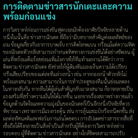
การติดตามข่าวสารนักเตะและความ
พร้อมก่อนแข่ง
การวิเคราะห์ก่อนการแข่งขันฟุตบอลมักต้องอาศัยปัจจัยหลายด้าน
หนึ่งในนั้นคือ ข่าวสารนักเตะ ที่ถือว่ามีบทบาทสำคัญต่อผลลัพธ์ของ
เกม ข้อมูลเกี่ยวกับอาการบาดเจ็บ การติดโทษแบน หรือแม้แต่ความฟิต
ของนักเตะตัวหลักสามารถกำหนดทิศทางการแข่งขันได้อย่างชัดเจน ผู้
เล่นที่พร้อมเต็มร้อยย่อมเพิ่มโอกาสให้ทีมทำผลงานได้ดีกว่า การ
ติดตาม ข่าวสารนักเตะ ยังช่วยให้ผู้เดิมพันมองเห็นความได้เปรียบ
หรือเสียเปรียบของแต่ละทีมล่วงหน้า เช่น หากกองหน้าตัวหลักไม่
พร้อมลงสนาม ความสามารถในการทำประตูของทีมนั้นย่อมลดลง
ในทางกลับกัน หากทีมได้ผู้เล่นสำคัญกลับมาลงสนาม ก็อาจกลายเป็น
แรงเสริมที่สร้างความมั่นใจได้มากขึ้น นอกจากเรื่องสภาพร่างกายแล้ว
ข้อมูลด้านจิตใจและความมุ่งมั่นของนักเตะก็เป็นอีกหนึ่งปัจจัยที่ควร
พิจารณา เพราะการมีแรงกระตุ้น เช่น การลุ้นแชมป์หรือหนีตกชั้น ส่ง
ผลต่อทัศนคติและฟอร์มการเล่นโดยตรง การอัปเดตข่าวสารจากสื่อที่
เชื่อถือได้จึงกลายเป็นสิ่งจำเป็นสำหรับผู้ที่ต้องการวิเคราะห์อย่าง
รอบคอบ ผู้ที่ติดตาม ข่าวสารนักเตะ อย่างใกล้ชิดจะสามารถปรับ