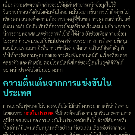
เนื่อง ความสะดวกดังกล่าวช่วยให้ผู้เล่นสามารถนำข้อมูลไปใช้
วิเคราะห์ก่อนตัดสินใจเดิมพันได้อย่างมั่นใจมากขึ้น การเข้าถึงง่าย ไม่
เพียงตอบสนองต่อความต้องการของผู้ที่ชื่นชอบการดูบอลเท่านั้น แต่
ยังเหมาะกับนักเดิมพันที่ต้องการข้อมูลที่รวดเร็วและแม่นยำ นอกจาก
นี้การถ่ายทอดสดและข่าวสารที่เข้าถึงได้ง่าย ยังช่วยเพิ่มความเชื่อม
โยงระหว่างแฟนบอลกับทีมโปรด สร้างบรรยากาศการติดตามที่สนุก
และมีส่วนร่วมมากยิ่งขึ้น การเข้าถึงง่าย จึงกลายเป็นหัวใจสำคัญที่
ทำให้การติดตามฟุตบอลและการเดิมพันออนไลน์เป็นเรื่องที่สะดวก
คล่องตัว และทันสมัย ตอบโจทย์ไลฟ์สไตล์ของผู้เล่นในยุคดิจิทัลได้
อย่างน่าประทับใจเป็นอย่างมาก
ความตื่นเต้นจากการแข่งขันใน
ประเทศ
การแข่งขันฟุตบอลไม่ว่าจะระดับใดก็มักสร้างบรรยากาศที่น่าติดตาม
โดยเฉพาะ
บอลในประเทศ
ที่มักสะท้อนถึงความผูกพันและความภาค
ภูมิใจของแฟนบอล การแข่งขันในประเทศมักเต็มไปด้วยสีสันจากทีม
ท้องถิ่นที่มีแฟนคลับหนุนหลังอย่างเหนียวแน่น เสียงเชียร์จากกอง
เชียร์ในสนามและการถ่ายทอดสดทำให้ทุกแมตช์เต็มไปด้วยความเข้ม