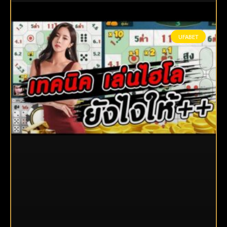
UFABET