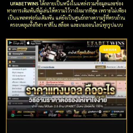
UFABETWINS
ได้กลายเป็นหนึ่งในแหล่งรวมข้อมูลและช่อง
ทางการเดิมพันที่ผู้เล่นให้ความไว้วางใจมากที่สุด เพราะไม่เพียง
เป็นแพลตฟอร์มเดิมพัน แต่ยังเป็นศูนย์กลางความรู้ที่ครบถ้วน
ครอบคลุมทั้งกีฬา คาสิโน สล็อต และเกมออนไลน์ทุกรูปแบบ
แทงบอล