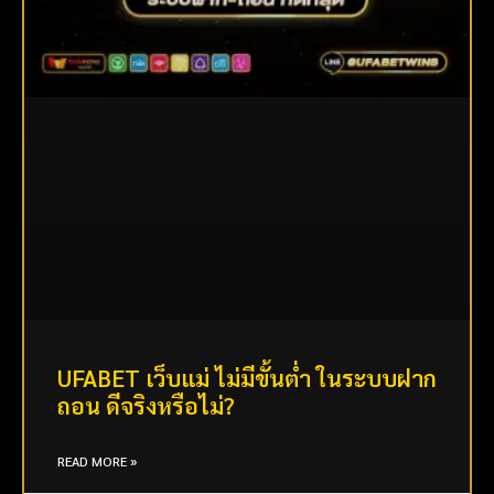
UFABET เว็บแม่ ไม่มีขั้นต่ำ ในระบบฝาก
ถอน ดีจริงหรือไม่?
READ MORE »