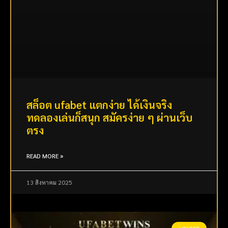
สล็อต ufabet แตกง่าย ได้เงินจริง
ทดลองเล่นก็สนุก สมัครง่าย ๆ ผ่านเว็บ
ตรง
READ MORE »
13 สิงหาคม 2025