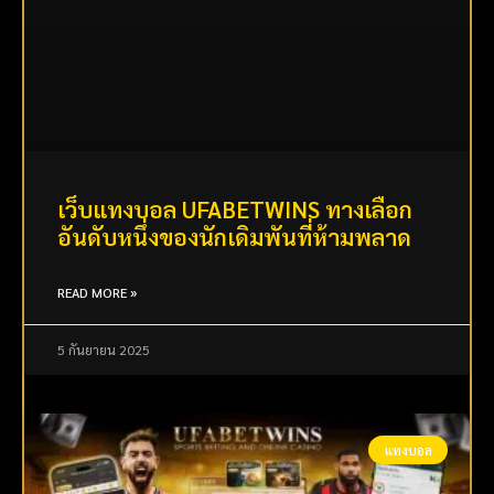
เว็บแทงบอล UFABETWINS ทางเลือก
อันดับหนึ่งของนักเดิมพันที่ห้ามพลาด
READ MORE »
5 กันยายน 2025
แทงบอล