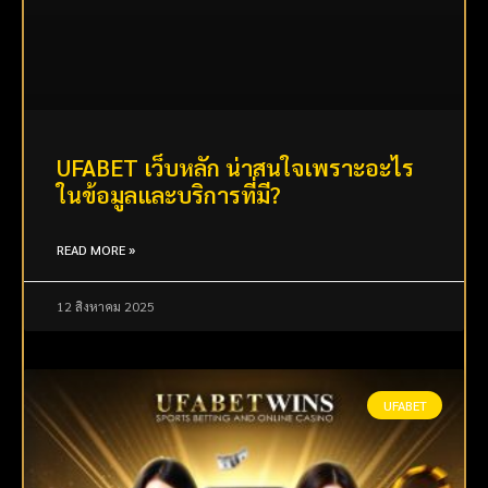
UFABET เว็บหลัก น่าสนใจเพราะอะไร
ในข้อมูลและบริการที่มี?
READ MORE »
12 สิงหาคม 2025
UFABET