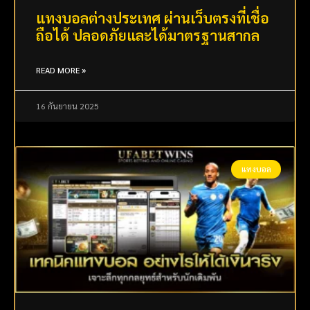
แทงบอลต่างประเทศ ผ่านเว็บตรงที่เชื่อ
ถือได้ ปลอดภัยและได้มาตรฐานสากล
READ MORE »
16 กันยายน 2025
แทงบอล