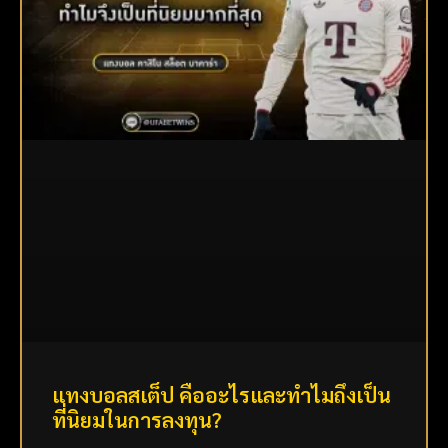
แทงบอลสเต็ป คืออะไรและทำไมถึงเป็น
ที่นิยมในการลงทุน?