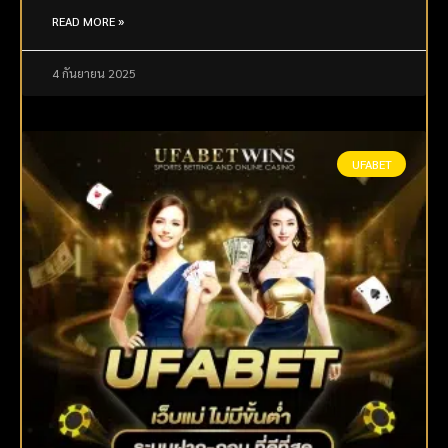
READ MORE »
4 กันยายน 2025
UFABET