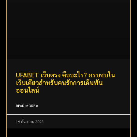
UFABET เว็บตรง คืออะไร? ครบจบใน
เว็บเดียวสำหรับคนรักการเดิมพัน
ออนไลน์
READ MORE »
19 กันยายน 2025