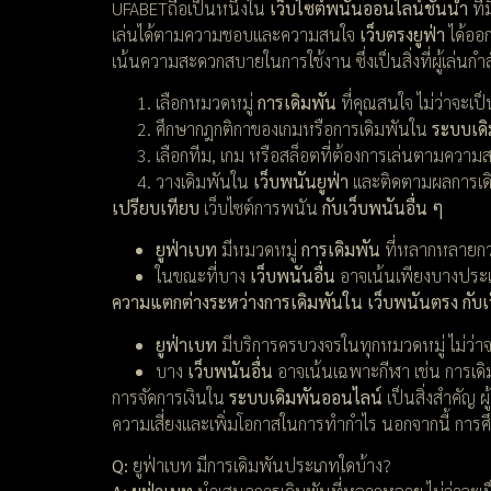
UFABETถือเป็นหนึ่งใน
เว็บไซต์พนันออนไลน์ชั้นนำ
ที
เล่นได้ตามความชอบและความสนใจ
เว็บตรงยูฟ่า
ได้ออ
เน้นความสะดวกสบายในการใช้งาน ซึ่งเป็นสิ่งที่ผู้เล่นกำล
เลือกหมวดหมู่
การเดิมพัน
ที่คุณสนใจ ไม่ว่าจะเป
ศึกษากฎกติกาของเกมหรือการเดิมพันใน
ระบบเดิ
เลือกทีม, เกม หรือสล็อตที่ต้องการเล่นตามควา
วางเดิมพันใน
เว็บพนันยูฟ่า
และติดตามผลการเด
เปรียบเทียบ
เว็บไซต์การพนัน
กับเว็บพนันอื่น ๆ
ยูฟ่าเบท
มีหมวดหมู่
การเดิมพัน
ที่หลากหลายกว่
ในขณะที่บาง
เว็บพนันอื่น
อาจเน้นเพียงบางประเภ
ความแตกต่างระหว่างการเดิมพันใน เว็บพนันตรง กับเว็
ยูฟ่าเบท
มีบริการครบวงจรในทุกหมวดหมู่ ไม่ว่า
บาง
เว็บพนันอื่น
อาจเน้นเฉพาะกีฬา เช่น การเด
การจัดการเงินใน
ระบบเดิมพันออนไลน์
เป็นสิ่งสำคัญ 
ความเสี่ยงและเพิ่มโอกาสในการทำกำไร นอกจากนี้ การศึ
Q:
ยูฟ่าเบท มีการเดิมพันประเภทใดบ้าง?