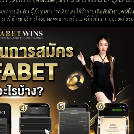
็นการเดิมพันกีฬา,
คาสิโนสด
, สล็อต และเกมออนไลน์อื่น ๆ ผู้เล่นสา
เภทการเดิมพัน ผู้ใช้งานสามารถเลือกเล่นได้ทั้งการ
เดิมพันกีฬา
,
คาสิโ
ามารถเข้าถึงทุกบริการได้อย่างสะดวก รวดเร็ว และมั่นใจในความปลอดภัยขอ