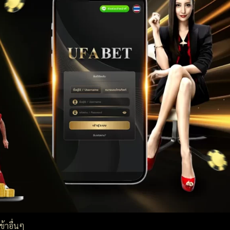
้าอื่นๆ