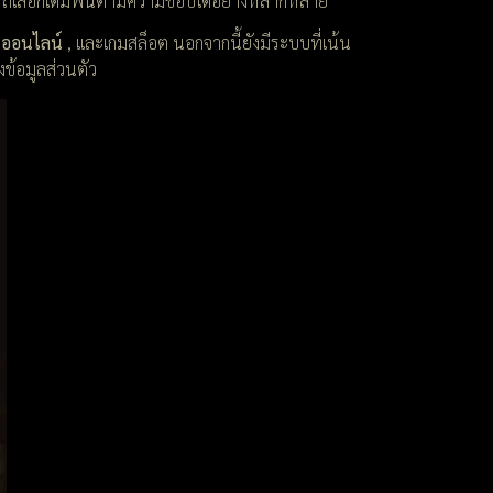
มารถเลือกเดิมพันตามความชอบได้อย่างหลากหลาย
นออนไลน์
, และเกมสล็อต นอกจากนี้ยังมีระบบที่เน้น
งข้อมูลส่วนตัว