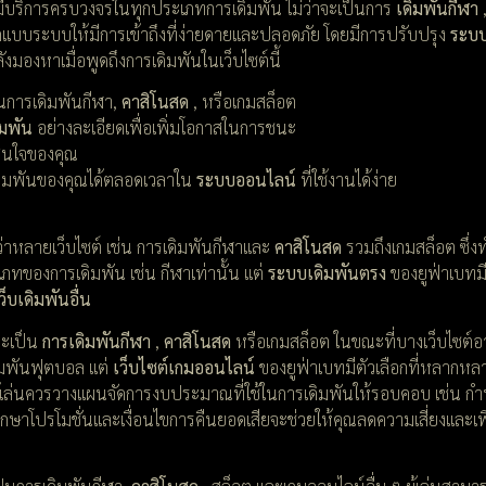
่มีบริการครบวงจรในทุกประเภทการเดิมพัน ไม่ว่าจะเป็นการ
เดิมพันกีฬา
กแบบระบบให้มีการเข้าถึงที่ง่ายดายและปลอดภัย โดยมีการปรับปรุง
ระบบ
ังมองหาเมื่อพูดถึงการเดิมพันในเว็บไซต์นี้
็นการเดิมพันกีฬา,
คาสิโนสด
, หรือเกมสล็อต
มพัน
อย่างละเอียดเพื่อเพิ่มโอกาสในการชนะ
มสนใจของคุณ
ิมพันของคุณได้ตลอดเวลาใน
ระบบออนไลน์
ที่ใช้งานได้ง่าย
าหลายเว็บไซต์ เช่น การเดิมพันกีฬาและ
คาสิโนสด
รวมถึงเกมสล็อต ซึ่ง
ทของการเดิมพัน เช่น กีฬาเท่านั้น แต่
ระบบเดิมพันตรง
ของยูฟ่าเบทมี
บเดิมพันอื่น
จะเป็น
การเดิมพันกีฬา
,
คาสิโนสด
หรือเกมสล็อต ในขณะที่บางเว็บไซต์อ
ิมพันฟุตบอล แต่
เว็บไซต์เกมออนไลน์
ของยูฟ่าเบทมีตัวเลือกที่หลากห
ผู้เล่นควรวางแผนจัดการงบประมาณที่ใช้ในการเดิมพันให้รอบคอบ เช่น กำห
กษาโปรโมชั่นและเงื่อนไขการคืนยอดเสียจะช่วยให้คุณลดความเสี่ยงและเพ