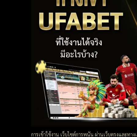
การเข้าใช้งาน เว็บไซต์การพนัน ผ่านเว็บตรงและทางเข