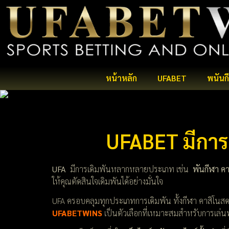
หน้าหลัก
UFABET
พนันก
UFABET มีการ
UFA
มีการเดิมพันหลากหลายประเภท เช่น
พันกีฬา
คา
ให้คุณตัดสินใจเดิมพันได้อย่างมั่นใจ
UFA ครอบคลุมทุกประเภทการเดิมพัน ทั้งกีฬา คาสิโนส
UFABETWINS
เป็นตัวเลือกที่เหมาะสมสำหรับการเล่