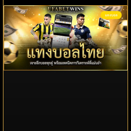
แทงบอล