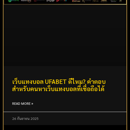
เว็บแทงบอล UFABET ดีไหม? คำตอบ
สำหรับคนหาเว็บแทงบอลที่เชื่อถือได้
READ MORE »
26 กันยายน 2025