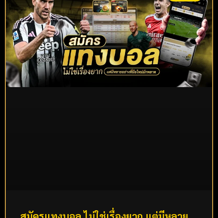
สมัครแทงบอล ไม่ใช่เรื่องยาก แต่มีหลาย