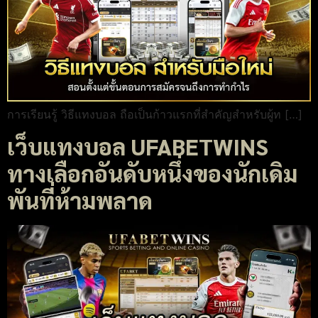
การเรียนรู้ วิธีแทงบอล ถือเป็นก้าวแรกที่สำคัญสำหรับผู้ท […]
เว็บแทงบอล UFABETWINS
ทางเลือกอันดับหนึ่งของนักเดิม
พันที่ห้ามพลาด