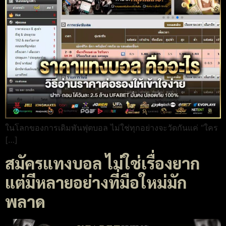
ในโลกของการเดิมพันฟุตบอล ไม่ใช่ทุกอย่างจะวัดกันแค่ “ใคร
[…]
สมัครแทงบอล ไม่ใช่เรื่องยาก
แต่มีหลายอย่างที่มือใหม่มัก
พลาด