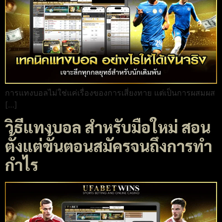
การแทงบอลไม่ใช่แค่เรื่องของการเสี่ยงทาย แต่เป็นการผสมผส
[…]
วิธีแทงบอล สำหรับมือใหม่ สอน
ตั้งแต่ขั้นตอนสมัครจนถึงการทำ
กำไร