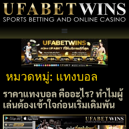
หมวดหมู่:
แทงบอล
ราคาแทงบอล คืออะไร? ทำไมผู้
เล่นต้องเข้าใจก่อนเริ่มเดิมพัน