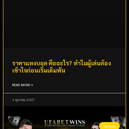
ราคาแทงบอล คืออะไร? ทำไมผู้เล่นต้อง
เข้าใจก่อนเริ่มเดิมพัน
READ MORE »
3 ตุลาคม 2025
แทงบอล