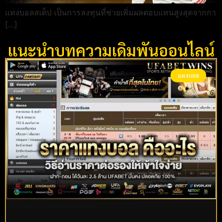
แทงบอลสเต็ป เป็นการลงทุนที่ช่วยเพิ่มผลตอบแทนสูงสุดจากกา
[…]
แนะนำบทความเดิมพันออนไลน์
แทงบอล