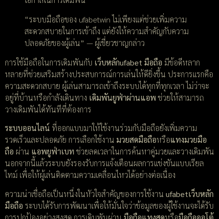
“ระบบมือถือของ ufabetwin ไม่เพียงแต่ช่วยเพิ่มความ
สะดวกสบายในการเข้าถึง แต่ยังให้ความสำคัญกับความ
ปลอดภัยของผู้เล่น” — ผู้เชี่ยวชาญกล่าว
การใช้มือถือในการเดิมพันกับ
เว็บหลักufabet มือถือ
มีข้อดีหลาก
หลายที่ช่วยเสริมสร้างประสบการณ์การเล่นให้ดียิ่งขึ้น ประการแรกคือ
ความสะดวกสบาย ผู้เล่นสามารถเข้าถึงระบบได้ทุกที่ทุกเวลา ไม่ว่าจะ
อยู่ที่บ้านหรือกำลังเดินทาง
เดิมพันยูฟ่าผ่านแอพ
ช่วยให้สามารถ
วางเดิมพันได้ทันทีที่ต้องการ
ระบบออนไลน์
ที่ออกแบบมาให้ใช้งานร่วมกับมือถือยังเพิ่มความ
รวดเร็วและปลอดภัย การเลือกใช้งาน
มวยสดมือถือ
หรือ
แทงมวยมือ
ถือ
ผ่าน
แอพยูฟ่าเบท
ช่วยลดเวลาในการค้นหาคู่มวยและวางเดิมพัน
นอกจากนี้แล้วระบบยังรองรับการแจ้งเตือนผลการแข่งขันแบบเรียล
ไทม์ เพื่อให้ผู้เล่นติดตามความเคลื่อนไหวได้อย่างต่อเนื่อง
ความน่าเชื่อถือเป็นหนึ่งในหัวใจสำคัญของการใช้งาน
ufabetเว็บหลัก
มือถือ
ระบบได้รับการพัฒนาเพื่อให้มั่นใจว่าข้อมูลของผู้ใช้งานจะได้รับ
การปกป้องอย่างสูงสุด การเดิมพันผ่าน
มือถือแทงสด
หรือ
มือถือออโต้