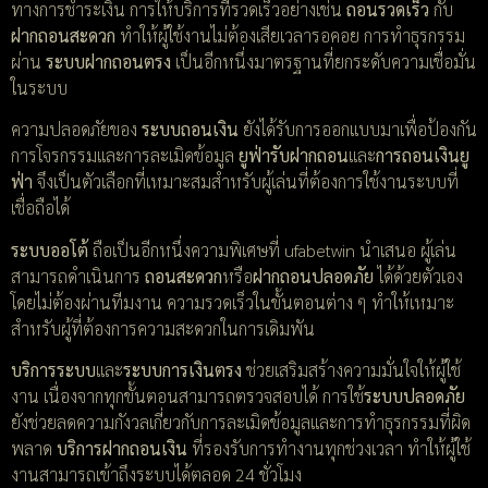
ทางการชำระเงิน การให้บริการที่รวดเร็วอย่างเช่น
ถอนรวดเร็ว
กับ
ฝากถอนสะดวก
ทำให้ผู้ใช้งานไม่ต้องเสียเวลารอคอย การทำธุรกรรม
ผ่าน
ระบบฝากถอนตรง
เป็นอีกหนึ่งมาตรฐานที่ยกระดับความเชื่อมั่น
ในระบบ
ความปลอดภัยของ
ระบบถอนเงิน
ยังได้รับการออกแบบมาเพื่อป้องกัน
การโจรกรรมและการละเมิดข้อมูล
ยูฟ่ารับฝากถอน
และ
การถอนเงินยู
ฟ่า
จึงเป็นตัวเลือกที่เหมาะสมสำหรับผู้เล่นที่ต้องการใช้งานระบบที่
เชื่อถือได้
ระบบออโต้
ถือเป็นอีกหนึ่งความพิเศษที่ ufabetwin นำเสนอ ผู้เล่น
สามารถดำเนินการ
ถอนสะดวก
หรือ
ฝากถอนปลอดภัย
ได้ด้วยตัวเอง
โดยไม่ต้องผ่านทีมงาน ความรวดเร็วในขั้นตอนต่าง ๆ ทำให้เหมาะ
สำหรับผู้ที่ต้องการความสะดวกในการเดิมพัน
บริการระบบ
และ
ระบบการเงินตรง
ช่วยเสริมสร้างความมั่นใจให้ผู้ใช้
งาน เนื่องจากทุกขั้นตอนสามารถตรวจสอบได้ การใช้
ระบบปลอดภัย
ยังช่วยลดความกังวลเกี่ยวกับการละเมิดข้อมูลและการทำธุรกรรมที่ผิด
พลาด
บริการฝากถอนเงิน
ที่รองรับการทำงานทุกช่วงเวลา ทำให้ผู้ใช้
งานสามารถเข้าถึงระบบได้ตลอด 24 ชั่วโมง