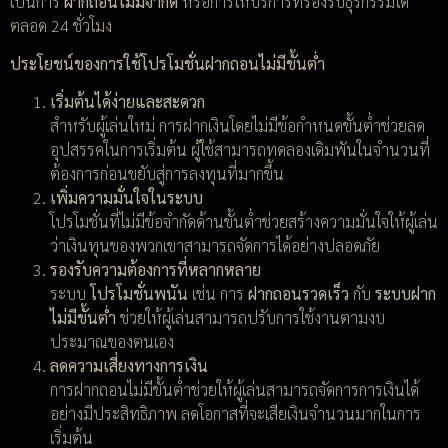
เป็นการ
ฝากถอนไม่มีจำกัด
หรือการให้บริการที่รองรับธุรกรรมได้
ตลอด 24 ชั่วโมง
ประโยชน์ของการใช้โปรโมชั่นฝากถอนไม่มีขั้นต่ำ
เริ่มต้นได้ง่ายและสะดวก
สำหรับผู้เล่นใหม่ การฝากเงินโดยไม่มีข้อกำหนดขั้นต่ำช่วยลด
อุปสรรคในการเริ่มต้น ผู้ใช้สามารถทดลองเดิมพันในจำนวนที่
ต้องการก่อนขยับสู่การลงทุนที่มากขึ้น
เพิ่มความมั่นใจในระบบ
โปรโมชั่นที่ไม่มีข้อจำกัดด้านขั้นต่ำช่วยสร้างความมั่นใจให้ผู้เล่น
ว่าเงินทุนของพวกเขาสามารถจัดการได้อย่างปลอดภัย
รองรับความต้องการที่หลากหลาย
ระบบ
โปรโมชั่นพนัน
เช่น การ
ฝากถอนรวดเร็ว
กับ
ระบบฝาก
ไม่มีขั้นต่ำ
ช่วยให้ผู้เล่นสามารถปรับการใช้งานตามงบ
ประมาณของตนเอง
ลดความเสี่ยงทางการเงิน
การฝากถอนไม่มีขั้นต่ำช่วยให้ผู้เล่นสามารถจัดการการเงินได้
อย่างมีประสิทธิภาพ ลดโอกาสที่จะเสียเงินจำนวนมากในการ
เริ่มต้น