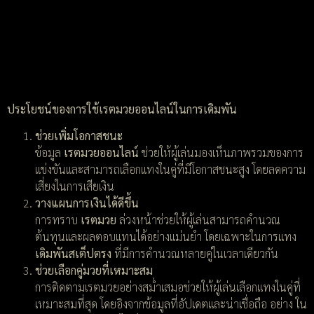
ประโยชน์ของการใช้เรตมวยออนไลน์ในการเดิมพัน
ช่วยเพิ่มโอกาสชนะ
ข้อมูล
เรตมวยออนไลน์
ช่วยให้ผู้เล่นมองเห็นภาพรวมของการ
แข่งขันและสามารถเลือกแทงในคู่ที่มีโอกาสชนะสูง โดยลดความ
เสี่ยงในการเสียเงิน
วางแผนการเงินได้ดีขึ้น
การทราบ
เรตมวย
ล่วงหน้าช่วยให้ผู้เล่นสามารถคำนวณ
ต้นทุนและผลตอบแทนได้อย่างแม่นยำ โดยเฉพาะในการแทง
เดิมพันสเต็ปตรง
ที่มีการคำนวณหลายคู่ในเวลาเดียวกัน
ช่วยเลือกคู่มวยที่เหมาะสม
การติดตามเรตมวยอย่างสม่ำเสมอช่วยให้ผู้เล่นเลือกแทงในคู่ที่
เหมาะสมที่สุด โดยอิงจากข้อมูลที่อัปเดตและน่าเชื่อถือ อย่าง ใน