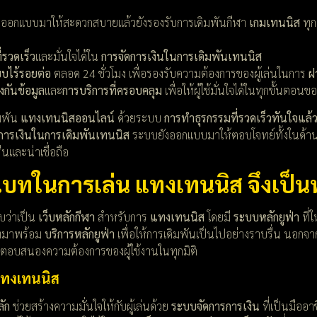
่งออกแบบมาให้สะดวกสบายแล้วยังรองรับการเดิมพันกีฬา
เกมเทนนิส
ทุก
่รวดเร็ว
และมั่นใจได้ใน
การจัดการเงินในการเดิมพันเทนนิส
บไร้รอยต่อ
ตลอด 24 ชั่วโมง เพื่อรองรับความต้องการของผู้เล่นในการ
ฝ
งกันข้อมูล
และ
การบริการที่ครอบคลุม
เพื่อให้ผู้ใช้มั่นใจได้ในทุกขั้นตอน
ิมพัน
แทงเทนนิสออนไลน์
ด้วยระบบ
การทำธุรกรรมที่รวดเร็วทันใจแล้วย
ดการเงินในการเดิมพันเทนนิส
ระบบยังออกแบบมาให้ตอบโจทย์ทั้งในด้า
และน่าเชื่อถือ
เบทในการเล่น แทงเทนนิส จึงเป็นทา
ับว่าเป็น
เว็บหลักกีฬา
สำหรับการ
แทงเทนนิส
โดยมี
ระบบหลักยูฟ่า
ที่
ี่มาพร้อม
บริการหลักยูฟ่า
เพื่อให้การเดิมพันเป็นไปอย่างราบรื่น นอกจา
่ตอบสนองความต้องการของผู้ใช้งานในทุกมิติ
แทงเทนนิส
ลัก
ช่วยสร้างความมั่นใจให้กับผู้เล่นด้วย
ระบบจัดการการเงิน
ที่เป็นมืออ