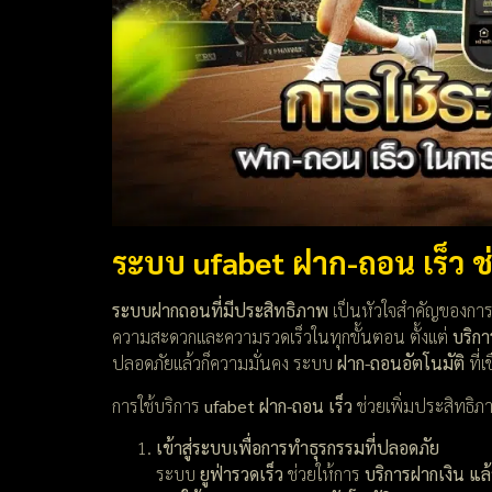
ระบบ ufabet ฝาก-ถอน เร็ว ช
ระบบฝากถอนที่มีประสิทธิภาพ
เป็นหัวใจสำคัญของการเ
ความสะดวกและความรวดเร็วในทุกขั้นตอน ตั้งแต่
บริกา
ปลอดภัยแล้วก็ความมั่นคง ระบบ
ฝาก-ถอนอัตโนมัติ
ที่
การใช้บริการ
ufabet ฝาก-ถอน เร็ว
ช่วยเพิ่มประสิทธิภ
เข้าสู่ระบบเพื่อการทำธุรกรรมที่ปลอดภัย
ระบบ
ยูฟ่ารวดเร็ว
ช่วยให้การ
บริการฝากเงิน แล้