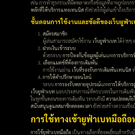
เช่น การทำธุรกรรมที่ผิดพลาดหรือข้อมูลที่อาจถูกโจรกร
หลักที่ให้บริการแทงเทนนิส
ยังช่วยให้ผู้เล่นเข้าถึงบริ
ขั้นตอนการใช้งานและข้อดีของเว็บยูฟ่า
สมัครสมาชิก
ผู้เล่นสามารถสมัครใช้งาน
เว็บยูฟ่าเบท
ได้ง่ายๆ
ฝากเงินเข้าระบบ
ด้วยระบบ
การป้องกันข้อมูลผู้เล่น
และ
การบริการท
เลือกแมตช์ที่ต้องการเดิมพัน
การใช้งานผ่าน
เว็บที่รองรับการเดิมพันเทนนิส
ท
การให้คำปรึกษาออนไลน์
ระบบ
การรองรับหลายอุปกรณ์
และ
การให้บริการล
เว็บยูฟ่าเบท
มอบประสบการณ์ที่ครบวงจรในการเดิมพ
ในทุกขั้นตอนของการเดิมพัน ระบบยังมี
ความปลอดภัยใ
สนับสนุนดูแลสมาชิกตลอดเวลา
ยังช่วยสร้างความเชื่อ
การใช้ทางเข้ายูฟ่าเบทมือถ
การใช้ยูฟ่าเบทมือถือ
เป็นทางเลือกที่ยอดเยี่ยมสำหรับผู้