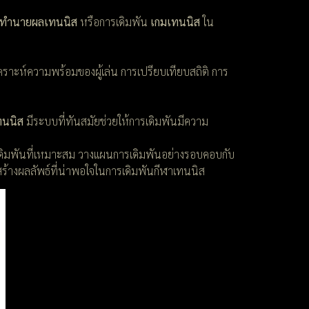
รทำนายผลเทนนิส
หรือการเดิมพัน
เกมเทนนิส
ใน
เคราะห์ความพร้อมของผู้เล่น การเปรียบเทียบสถิติ การ
ทนนิส
มีระบบที่ทันสมัยช่วยให้การเดิมพันมีความ
ดิมพันที่เหมาะสม วางแผนการเดิมพันอย่างรอบคอบกับ
ังสร้างผลลัพธ์ที่น่าพอใจในการเดิมพันกีฬาเทนนิส