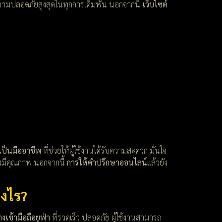
ามปลอดภัยสูงสุดในทุกการเดิมพัน นอกจากนี้
เว็บไซต์
เป็นมืออาชีพ
ที่ช่วยให้ผู้ใช้งานได้รับความสะดวก มั่นใจ
างมีคุณภาพ นอกจากนี้
การให้คำปรึกษาออนไลน์
แล้วยัง
างไร?
งเข้ามือถือยูฟ่า
ที่รวดเร็ว ปลอดภัย ผู้ใช้งานสามารถ