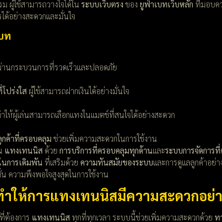
รม ผู้ใช้สามารถวางใจได้ใน
ระบบเว็บตรง
ของ
ยูฟ่าเบทเว็บหลัก
ที่มอบคว
การได้อย่างสะดวกและมั่นใจ
เบท
 ผ่านกระบวนการที่รวดเร็วและปลอดภัย
ี่โปร่งใส
ผู้ใช้สามารถฝากเงินได้อย่างมั่นใจ
ำให้ผู้เล่นสามารถเลือกแทงในแมตช์ที่สนใจได้อย่างสะดวก
ูกค้าที่ครอบคลุม
ช่วยเพิ่มความสะดวกในการใช้งาน
ัน
แทงเทนนิส
ด้วย
การบริการที่ครอบคลุมทุกด้าน
และ
ระบบการจัดการที่
นการเดิมพัน
ที่เสริมด้วย
ความทันสมัยของระบบ
และการดูแลลูกค้าอย่
มั่น ความพึงพอใจสูงสุดในการใช้งาน
ือทำให้การแทงเทนนิสมีความสะดวกอย่
ที่ต้องการ
แทงเทนนิส
ทุกที่ทุกเวลา ระบบนี้ช่วยเพิ่มความสะดวกด้วย
ทา