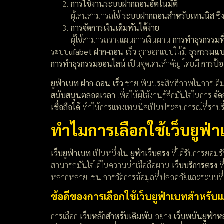
การใช้งานระบบฝากถอนอัตโนมัติ
ผู้เล่นสามารถใช้
ระบบฝากถอนสำหรับเทนนิส
ซึ
การจัดการเงินเดิมพันได้ง่าย
ผู้ใช้สามารถวางแผนการเงินผ่าน
การทำธุรกรรมที
ระบบ
ufabet ฝาก-ถอน เร็ว
ถูกออกแบบให้มี
ธุรกรรมแบ
การทำธุรกรรมออนไลน์
เป็นจุดเด่นสำคัญ โดยมี
การป้อ
ยูฟ่าเบท ฝาก-ถอน เร็ว
ช่วยเพิ่มประสิทธิภาพในการเด
สนับสนุนตลอดเวลา
เพื่อให้ผู้ใช้งานรู้สึกมั่นใจในการ
จั
เชื่อถือได้
ทำให้การแทงเทนนิสเป็นประสบการณ์ที่ราบรื่น
ทำไมการเลือกใช้เว็บยูฟ่า
เว็บยูฟ่าเบท
เป็นหนึ่งใน
ยูฟ่าเว็บตรง
ที่ได้รับการยอมร
สามารถมั่นใจได้ในความน่าเชื่อถือผ่าน
เว็บบริการตรง
ท
หลากหลาย เช่น การจัดการข้อมูลที่ปลอดภัยและระบบที
ข้อดีของการเลือกใช้เว็บยูฟ่าเบทสำหรับ
การเลือก
เว็บหลักสำหรับเดิมพัน
อย่าง
เว็บพนันยูฟ่าห