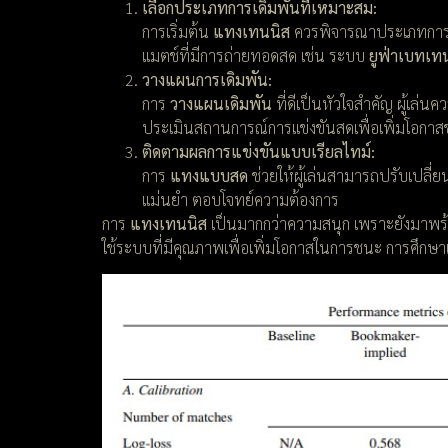
เลือกประเภทการเดิมพันที่เหมาะสม:
การเริ่มต้น
แทงเทนนิส
ควรพิจารณาประเภทการเดิ
แมตช์ที่มีการถ่ายทอดสด เช่น ระบบ
ยูฟ่าเบทเท
วางแผนการเดิมพัน:
การ
วางแผนเดิมพัน
ที่ดีเป็นหัวใจสำคัญ ผู้เล่นค
ประเมินสถานการณ์การแข่งขันสดเพื่อเพิ่มโอกา
ติดตามผลการแข่งขันแบบเรียลไทม์:
การ
แทงแบบสด
ช่วยให้ผู้เล่นสามารถปรับเปลี่
แม่นยำ ตอบโจทย์ความต้องการ
การ
แทงเทนนิส
เป็นมากกว่าความสนุก เพราะยังมาพร้
ใช้ระบบที่มีคุณภาพเพื่อเพิ่มโอกาสในการชนะ การศึกษาแล